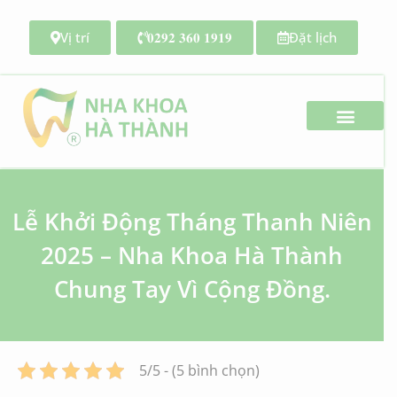
Vị trí
𝟎𝟐𝟗𝟐 𝟑𝟔𝟎 𝟏𝟗𝟏𝟗
Đặt lịch
Search for:
Lễ Khởi Động Tháng Thanh Niên
2025 – Nha Khoa Hà Thành
Chung Tay Vì Cộng Đồng.
5/5 - (5 bình chọn)