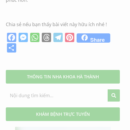
Chia sẻ nếu bạn thấy bài viết này hữu ích nhé !
Facebook
Messenger
WhatsApp
Threads
Telegram
Pinterest
Share
Share
THÔNG TIN NHA KHOA HÀ THÀNH
KHÁM BỆNH TRỰC TUYẾN