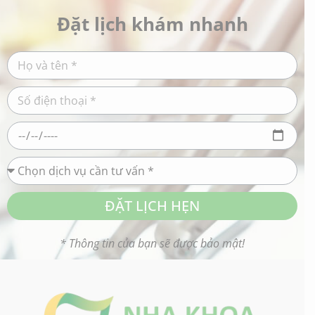
Đặt lịch khám nhanh
ĐẶT LỊCH HẸN
* Thông tin của bạn sẽ được bảo mật!