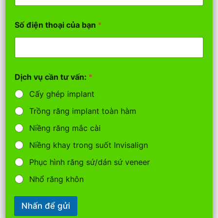
D
ị
c
Số điện thoại của bạn
*
h
Dịch vụ cần tư vấn:
*
Ths.BSCKII Thái Huy Thành cùng các đại biểu trồng cây Hưởng
Cấy ghép implant
ứng chương trình Vì một Việt Nam xanh năm 2025 tại huyện
Trồng răng implant toàn hàm
Phong Điền.
Niềng răng mắc cài
Niềng khay trong suốt Invisalign
Phục hình răng sứ/dán sứ veneer
Nhổ răng khôn
Nhấn để gửi