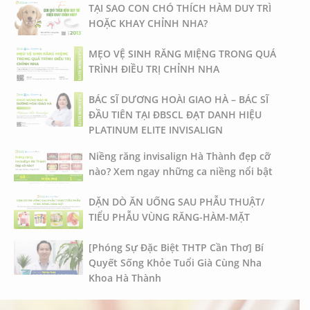
TẠI SAO CON CHÓ THÍCH HÀM DUY TRÌ
HOẶC KHAY CHỈNH NHA?
MẸO VỆ SINH RĂNG MIỆNG TRONG QUÁ
TRÌNH ĐIỀU TRỊ CHỈNH NHA
BÁC SĨ DƯƠNG HOÀI GIAO HÀ – BÁC SĨ
ĐẦU TIÊN TẠI ĐBSCL ĐẠT DANH HIỆU
PLATINUM ELITE INVISALIGN
Niềng răng invisalign Hà Thành đẹp cỡ
nào? Xem ngay những ca niềng nổi bật
DẶN DÒ ĂN UỐNG SAU PHẪU THUẬT/
TIỂU PHẪU VÙNG RĂNG-HÀM-MẶT
[Phóng Sự Đặc Biệt THTP Cần Thơ] Bí
Quyết Sống Khỏe Tuổi Già Cùng Nha
Khoa Hà Thành