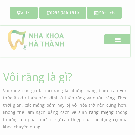
Vị trí
𝟎𝟐𝟗𝟐 𝟑𝟔𝟎 𝟏𝟗𝟏𝟗
Đặt lịch
Search for:
Vôi răng là gì?
Vôi răng còn gọi là cao răng là những mảng bám, cặn vụn
thức ăn dư thừa bám dính ở thân răng và nướu răng. Theo
thời gian, các mảng bám này bị vôi hóa trở nên cứng hơn,
không thể làm sạch bằng cách
vệ sinh răng miệng
thông
thường mà phải nhờ tới sự can thiệp của các dụng cụ nha
khoa chuyên dụng.