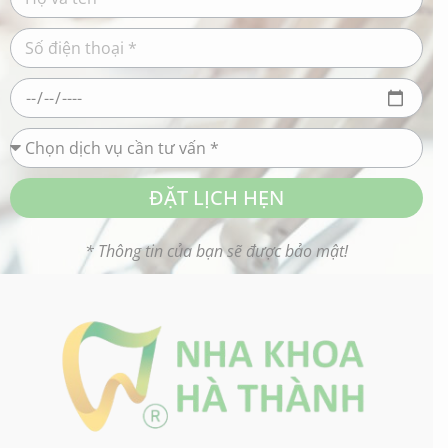
ĐẶT LỊCH HẸN
* Thông tin của bạn sẽ được bảo mật!