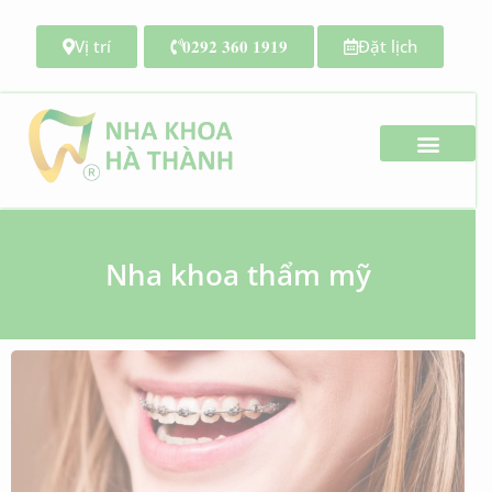
Vị trí
𝟎𝟐𝟗𝟐 𝟑𝟔𝟎 𝟏𝟗𝟏𝟗
Đặt lịch
Search for:
Nha khoa thẩm mỹ