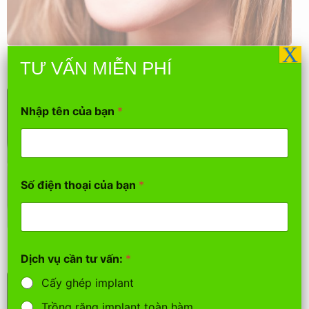
X
Niềng răng mắc cài kim loại truyền thống
TƯ VẤN MIỄN PHÍ
Nhập tên của bạn
*
c
Số điện thoại của bạn
*
ầ
n
t
h
Răng sứ kim loại
o
ạ
Dịch vụ cần tư vấn:
*
i
v
Cấy ghép implant
ấ
n
Trồng răng implant toàn hàm