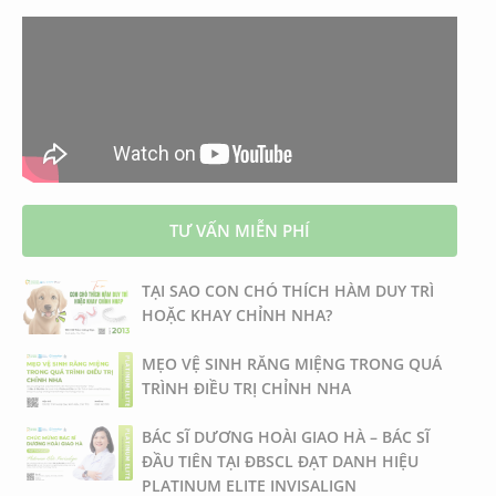
TƯ VẤN MIỄN PHÍ
TẠI SAO CON CHÓ THÍCH HÀM DUY TRÌ
HOẶC KHAY CHỈNH NHA?
MẸO VỆ SINH RĂNG MIỆNG TRONG QUÁ
TRÌNH ĐIỀU TRỊ CHỈNH NHA
BÁC SĨ DƯƠNG HOÀI GIAO HÀ – BÁC SĨ
ĐẦU TIÊN TẠI ĐBSCL ĐẠT DANH HIỆU
PLATINUM ELITE INVISALIGN