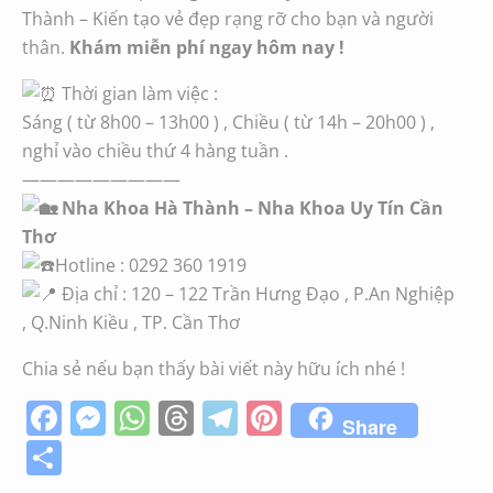
Thành – Kiến tạo vẻ đẹp rạng rỡ cho bạn và người
thân.
Khám miễn phí ngay hôm nay !
Thời gian làm việc :
Sáng ( từ 8h00 – 13h00 ) , Chiều ( từ 14h – 20h00 ) ,
nghỉ vào chiều thứ 4 hàng tuần .
—————————
Nha Khoa Hà Thành – Nha Khoa Uy Tín Cần
Thơ
Hotline : 0292 360 1919
Địa chỉ : 120 – 122 Trần Hưng Đạo , P.An Nghiệp
, Q.Ninh Kiều , TP. Cần Thơ
Chia sẻ nếu bạn thấy bài viết này hữu ích nhé !
Facebook
Messenger
WhatsApp
Threads
Telegram
Pinterest
Share
Share