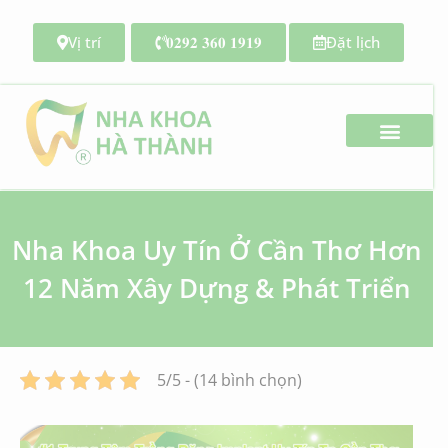
Vị trí
𝟎𝟐𝟗𝟐 𝟑𝟔𝟎 𝟏𝟗𝟏𝟗
Đặt lịch
Search for:
Nha Khoa Uy Tín Ở Cần Thơ Hơn
12 Năm Xây Dựng & Phát Triển
5/5 - (14 bình chọn)