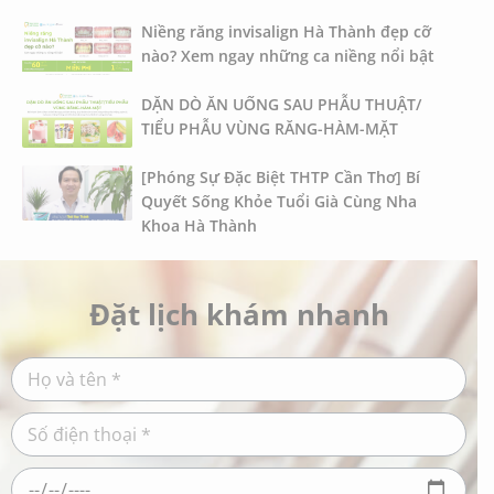
Niềng răng invisalign Hà Thành đẹp cỡ
nào? Xem ngay những ca niềng nổi bật
DẶN DÒ ĂN UỐNG SAU PHẪU THUẬT/
TIỂU PHẪU VÙNG RĂNG-HÀM-MẶT
[Phóng Sự Đặc Biệt THTP Cần Thơ] Bí
Quyết Sống Khỏe Tuổi Già Cùng Nha
Khoa Hà Thành
Đặt lịch khám nhanh