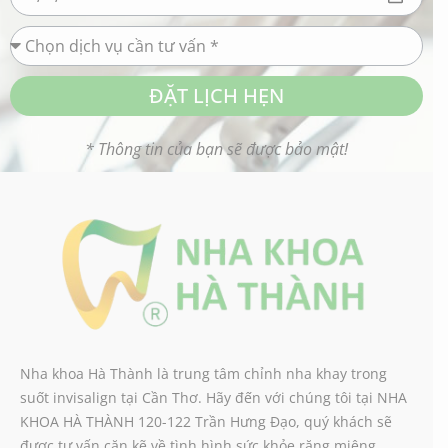
ĐẶT LỊCH HẸN
* Thông tin của bạn sẽ được bảo mật!
Nha khoa Hà Thành là trung tâm chỉnh nha khay trong
suốt invisalign tại Cần Thơ. Hãy đến với chúng tôi tại NHA
KHOA HÀ THÀNH 120-122 Trần Hưng Đạo, quý khách sẽ
được tư vấn cặn kẽ về tình hình sức khỏe răng miệng.