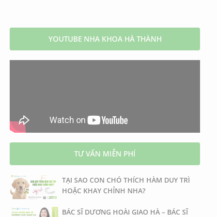
YOUTUBE NHA KHOA HÀ THÀNH
TƯ VẤN MIỄN PHÍ
TẠI SAO CON CHÓ THÍCH HÀM DUY TRÌ
HOẶC KHAY CHỈNH NHA?
BÁC SĨ DƯƠNG HOÀI GIAO HÀ – BÁC SĨ