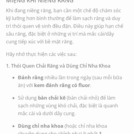
MIỆNG KHI NIỀNG RĂNG
Khi đang niềng răng, bạn cần một chế độ chăm sóc
kỹ lưỡng hơn bình thường để làm sạch răng và duy
trì thói quen vệ sinh đều đặn. Điều này giúp hạn chế
sâu răng, đặc biệt ở những vị trí mà mắc cài/dây
cung tiếp xúc với bề mặt răng.
Hãy nhớ thực hiện các việc sau:
1. Thói Quen Chải Răng và Dùng Chỉ Nha Khoa
Đánh răng
nhiều lần trong ngày (sau mỗi bữa
ăn) với
kem đánh răng có fluor
.
Sử dụng
bàn chải kẽ
(bàn chải nhỏ) để làm
sạch những vùng khó chải, đặc biệt là quanh
mắc cài và dưới dây cung.
Dùng chỉ nha khoa
(hoặc chỉ nha khoa
chuyên dụng cho chỉnh nha) ít nhất
1