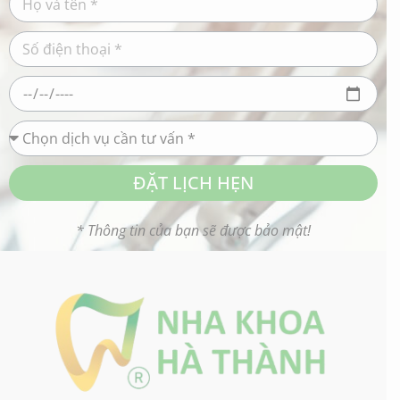
ĐẶT LỊCH HẸN
* Thông tin của bạn sẽ được bảo mật!