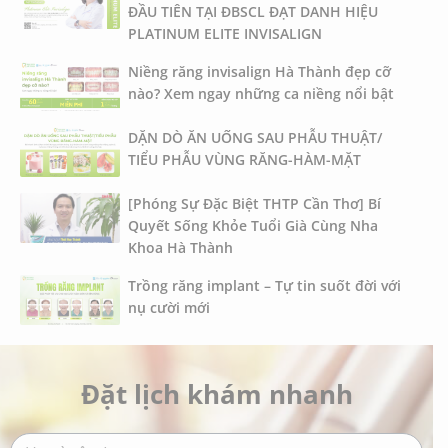
ĐẦU TIÊN TẠI ĐBSCL ĐẠT DANH HIỆU
PLATINUM ELITE INVISALIGN
Niềng răng invisalign Hà Thành đẹp cỡ
nào? Xem ngay những ca niềng nổi bật
DẶN DÒ ĂN UỐNG SAU PHẪU THUẬT/
TIỂU PHẪU VÙNG RĂNG-HÀM-MẶT
[Phóng Sự Đặc Biệt THTP Cần Thơ] Bí
Quyết Sống Khỏe Tuổi Già Cùng Nha
Khoa Hà Thành
Trồng răng implant – Tự tin suốt đời với
nụ cười mới
Đặt lịch khám nhanh