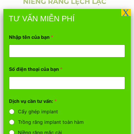
X
TƯ VẤN MIỄN PHÍ
b
Nhập tên của bạn
*
ạ
n
c
ầ
n
N
Số điện thoại của bạn
*
h
ậ
p
Dịch vụ cần tư vấn:
*
Cấy ghép implant
Trồng răng implant toàn hàm
Niềng răng mắc cài