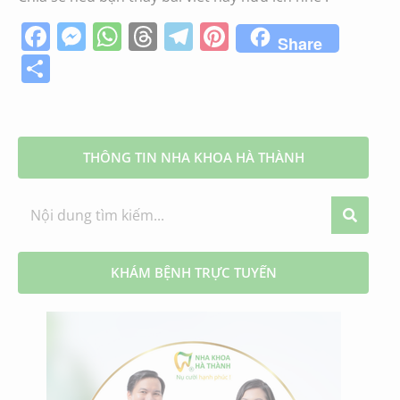
Facebook
Messenger
WhatsApp
Threads
Telegram
Pinterest
Share
Share
THÔNG TIN NHA KHOA HÀ THÀNH
KHÁM BỆNH TRỰC TUYẾN