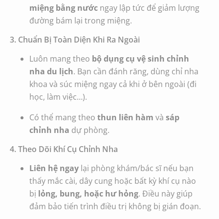
miệng bằng nước
ngay lập tức để giảm lượng
đường bám lại trong miệng.
3. Chuẩn Bị Toàn Diện Khi Ra Ngoài
Luôn mang theo
bộ dụng cụ vệ sinh chỉnh
nha du lịch
. Bạn cần đánh răng, dùng chỉ nha
khoa và súc miệng ngay cả khi ở bên ngoài (đi
học, làm việc…).
Có thể mang theo
thun liên hàm
và
sáp
chỉnh nha
dự phòng.
4. Theo Dõi Khí Cụ Chỉnh Nha
Liên hệ ngay
lại phòng khám/bác sĩ nếu bạn
thấy mắc cài, dây cung hoặc bất kỳ khí cụ nào
bị
lỏng, bung, hoặc hư hỏng
. Điều này giúp
đảm bảo tiến trình điều trị không bị gián đoạn.