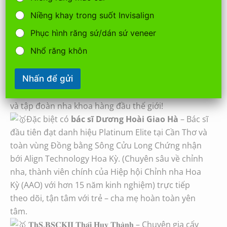
Niềng khay trong suốt Invisalign
Phục hình răng sứ/dán sứ veneer
Nhổ răng khôn
𝐍𝐡𝐚 𝐊𝐡𝐨𝐚 𝐇𝐚̀ 𝐓𝐡𝐚̀𝐧𝐡® tự hào tiên phong đưa công
nghệ và tiêu chuẩn nha khoa thế giới đến gần hơn
Nhấn để gửi
với người dân, khi liên tục được vinh danh với
những chứng nhận quốc tế danh giá từ các tổ chức
và tập đoàn nha khoa hàng đầu thế giới!
Đặc biệt có
bác sĩ Dương Hoài Giao Hà
– Bác sĩ
đầu tiên đạt danh hiệu Platinum Elite tại Cần Thơ và
toàn vùng Đồng bằng Sông Cửu Long Chứng nhận
bới Align Technology Hoa Kỳ. (Chuyên sâu về chỉnh
nha, thành viên chính của Hiệp hội Chỉnh nha Hoa
Kỳ (AAO) với hơn 15 năm kinh nghiệm) trực tiếp
theo dõi, tận tâm với trẻ – cha mẹ hoàn toàn yên
tâm.
𝐓𝐡𝐒.𝐁𝐒𝐂𝐊𝐈𝐈 𝐓𝐡𝐚́𝐢 𝐇𝐮𝐲 𝐓𝐡𝐚̀𝐧𝐡 – Chuyên gia cấy